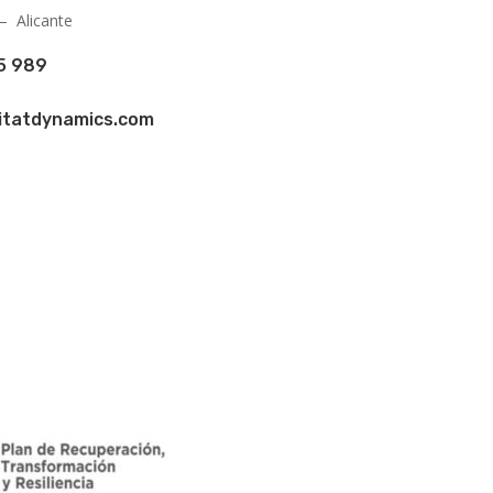
– Alicante
5 989
itatdynamics.com