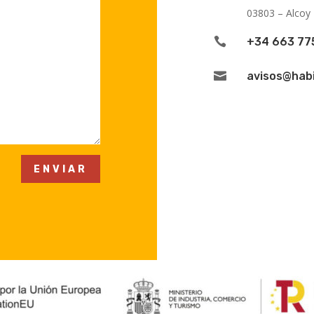
03803 – Alcoy 

+34 663 77

avisos@hab
ENVIAR